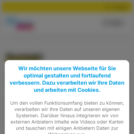
Suchen
Menü
Kontakt
Wir möchten unsere Webseite für Sie
optimal gestalten und fortlaufend
Nehmen Sie einfach und unkompliziert Kontakt
verbessern. Dazu verarbeiten wir Ihre Daten
mit uns auf.
und arbeiten mit Cookies.
Sie scheinen Inhaltsblocker zu verwenden, die
Um den vollen Funktionsumfang bieten zu können,
die vollständige Funktionsweise dieser Website
verarbeiten wir Ihre Daten auf unseren eigenen
Systemen. Darüber hinaus integrieren wir von
unterbinden. Bitte deaktivieren Sie Ihre
externen Anbietern Inhalte wie Videos oder Karten
Inhaltsblocker, um das Kontaktformular zu
und tauschen mit einigen Anbietern Daten zur
nutzen.