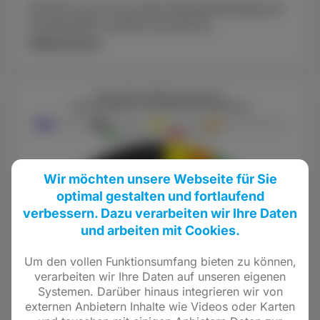
Die FDP ist auch in der neuen Gemeindevertretung mit
zwei Mandaten vertreten und wird ihre…
Weiterlesen
Wir möchten unsere Webseite für Sie
optimal gestalten und fortlaufend
verbessern. Dazu verarbeiten wir Ihre Daten
und arbeiten mit Cookies.
Um den vollen Funktionsumfang bieten zu können,
verarbeiten wir Ihre Daten auf unseren eigenen
Systemen. Darüber hinaus integrieren wir von
externen Anbietern Inhalte wie Videos oder Karten