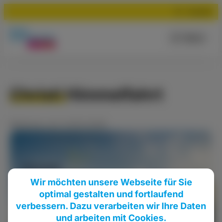
Suchen
Menü
Christi Himmelfahrt
Meldung
vom
14.05.2026
Wir möchten unsere Webseite für Sie
optimal gestalten und fortlaufend
verbessern. Dazu verarbeiten wir Ihre Daten
und arbeiten mit Cookies.