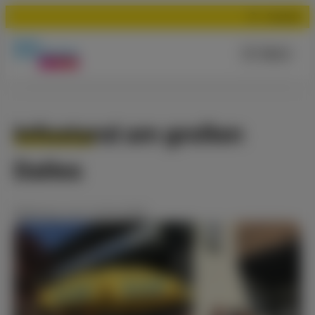
Suchen
Menü
Infostand am großen
Dalles
Meldung
vom
13.10.2018