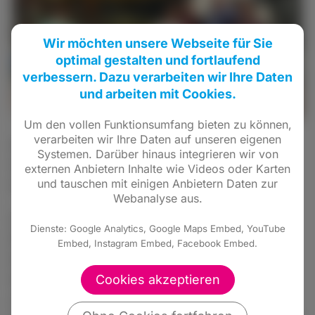
Wir möchten unsere Webseite für Sie
optimal gestalten und fortlaufend
verbessern. Dazu verarbeiten wir Ihre Daten
und arbeiten mit Cookies.
Um den vollen Funktionsumfang bieten zu können,
verarbeiten wir Ihre Daten auf unseren eigenen
Am Samstag Vormittag begrüßte der
Systemen. Darüber hinaus integrieren wir von
Ortverband die Sulzbacher Bürger am
externen Anbietern Inhalte wie Videos oder Karten
und tauschen mit einigen Anbietern Daten zur
Infostand der FDP zur Landtagswahl.
Webanalyse aus.
Unterstützt wurde die Aktion von unserer
Dienste: Google Analytics, Google Maps Embed, YouTube
Direktkandidatin Stephanie Müller. Durch
Embed, Instagram Embed, Facebook Embed.
inhaltsreiche Gespräche konnte Frau Müller
interessierte Bürger über das Wahlprogramm
Cookies akzeptieren
und kommunale Themen aus Sulzbach