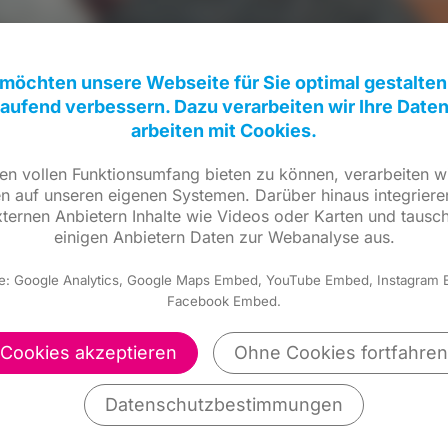
 möchten unsere Webseite für Sie optimal gestalten
laufend verbessern. Dazu verarbeiten wir Ihre Date
arbeiten mit Cookies.
n vollen Funktionsumfang bieten zu können, verarbeiten wi
n auf unseren eigenen Systemen. Darüber hinaus integriere
ternen Anbietern Inhalte wie Videos oder Karten und tausc
einigen Anbietern Daten zur Webanalyse aus.
e: Google Analytics, Google Maps Embed, YouTube Embed, Instagram
Facebook Embed.
Cookies akzeptieren
Ohne Cookies fortfahren
Datenschutzbestimmungen